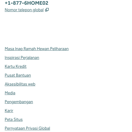
Telepon:
+1-877-6HOME02
,
Buka tab baru
Nomor telepon global
x
facebook
instagram
,
Buka tab baru
,
Buka tab baru
,
Buka tab baru
Masa Inap Ramah Hewan Peliharaan
Inspirasi Perjalanan
Kartu Kredit
Pusat Bantuan
Aksesibilitas web
Media
Pengembangan
Karir
Peta Situs
Pernyataan Privasi Global