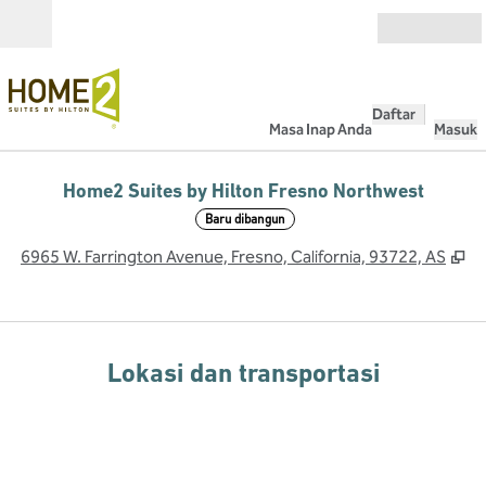
Lompati ke Konten
Buka
Daftar
Masa Inap Anda
Masuk
Home2 Suites by Hilton Fresno Northwest
Baru dibangun
,
B
6965 W. Farrington Avenue, Fresno, California, 93722, AS
Lokasi dan transportasi