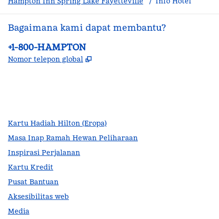
Hampton Inn Spring Lake Fayetteville
/
Info Hotel
Bagaimana kami dapat membantu?
Telepon:
+1-800-HAMPTON
,
Buka tab baru
Nomor telepon global
facebook
x
instagram
,
Buka tab baru
,
Buka tab baru
,
Buka tab baru
Kartu Hadiah Hilton (Eropa)
Masa Inap Ramah Hewan Peliharaan
Inspirasi Perjalanan
Kartu Kredit
Pusat Bantuan
Aksesibilitas web
Media