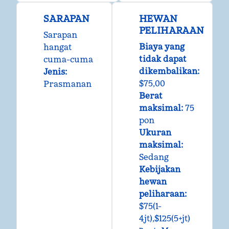
SARAPAN
HEWAN
PELIHARAAN
Sarapan
Biaya yang
hangat
tidak dapat
cuma-cuma
dikembalikan:
Jenis:
$75,00
Prasmanan
Berat
maksimal:
75
pon
Ukuran
maksimal:
Sedang
Kebijakan
hewan
peliharaan:
$75(1-
4jt),$125(5+jt)