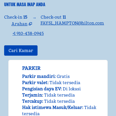
UNTUK MASA INAP ANDA
Check-in
15
→
Check-out
11
FAYSL_HAMPTON@hilton.com
Arahan
,
Membuka tab baru
+1 910-438-0945
Cari Kamar
PARKIR
Parkir mandiri
:
Gratis
Parkir valet
:
Tidak tersedia
Pengisian daya EV
:
Di lokasi
Terjamin
:
Tidak tersedia
Tercakup
:
Tidak tersedia
Hak istimewa Masuk/Keluar
:
Tidak
tersedia