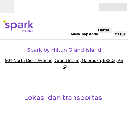
Lompati ke Konten
Buka
Daftar
Masa Inap Anda
Masuk
Spark by Hilton Grand Island
,
B
504 North Diers Avenue, Grand Island, Nebraska, 68803, AS
Lokasi dan transportasi