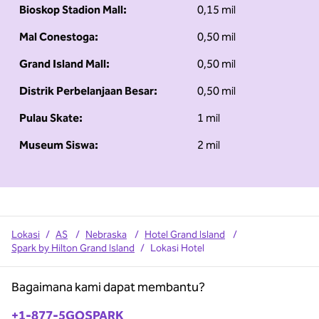
Bioskop Stadion Mall:
0,15 mil
Mal Conestoga:
0,50 mil
Grand Island Mall:
0,50 mil
Distrik Perbelanjaan Besar:
0,50 mil
Pulau Skate:
1 mil
Museum Siswa:
2 mil
Lokasi
/
AS
/
Nebraska
/
Hotel Grand Island
/
Spark by Hilton Grand Island
/
Lokasi Hotel
Bagaimana kami dapat membantu?
Telepon:
+1-877-5GOSPARK