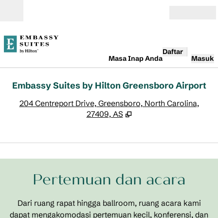
Lompati ke Konten
Buka
Daftar
Masa Inap Anda
Masuk
Embassy Suites by Hilton Greensboro Airport
,
B
204 Centreport Drive, Greensboro, North Carolina,
27409, AS
1
/
22
gambar sebelumnya
gamb
1 dari 22
Pertemuan dan acara
Dari ruang rapat hingga ballroom, ruang acara kami
dapat mengakomodasi pertemuan kecil, konferensi, dan