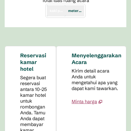
Total luas ruang acara
kaki persegi
meter persegi
Reservasi
Menyelenggarakan
kamar
Acara
hotel
Kirim detail acara
Anda untuk
Segera buat
mengetahui apa yang
reservasi
dapat kami tawarkan.
antara 10-25
kamar hotel
untuk
Minta harga
rombongan
Anda. Tamu
Anda dapat
membayar
kamar