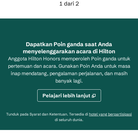
Korsel Sebelumnya, 2 dari 2
Korsel Berikutnya,
1 dari 2
Korsel 1 dari 2
Dapatkan Poin ganda saat Anda
menyelenggarakan acara di Hilton
Anggota Hilton Honors memperoleh Poin ganda untuk
pertemuan dan acara. Gunakan Poin Anda untuk masa
inap mendatang, pengalaman perjalanan, dan masih
banyak lagi.
Pelajari lebih lanjut
,
Me
Tunduk pada Syarat dan Ketentuan. Tersedia di
hotel yang berpartisipasi
di seluruh dunia.