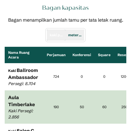
Bagan kapasitas
Bagan menampilkan jumlah tamu per tata letak ruang.
kaki persegi
meter persegi
Nama Ruang
Perjamuan
Konferensi
Square
Reseps
Acara
Ballroom
Kaki
Ambassador
724
0
0
1200
Persegi
:
8.704
Aula
Timberlake
190
50
60
250
Kaki Persegi
:
2.856
Salon C