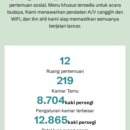
pertemuan sosial. Menu khusus tersedia untuk acara
budaya. Kami menawarkan peralatan A/V canggih dan
WiFi, dan tim ahli kami siap memastikan semuanya
berjalan lancar.
12
Ruang pertemuan
219
Kamar Tamu
8.704
kaki persegi
Kaki Persegi
Pengaturan kamar terbesar
12.865
kaki persegi
Kaki Persegi