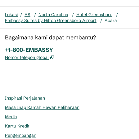
Lokasi
/
AS
/
North Carolina
/
Hotel Greensboro
/
Embassy Suites by Hilton Greensboro Airport
/
Acara
Bagaimana kami dapat membantu?
Telepon:
+1-800-EMBASSY
,
Buka tab baru
Nomor telepon global
x
facebook
instagram
,
Buka tab baru
,
Buka tab baru
,
Buka tab baru
Inspirasi Perjalanan
Masa Inap Ramah Hewan Peliharaan
Media
Kartu Kredit
Pengembangan