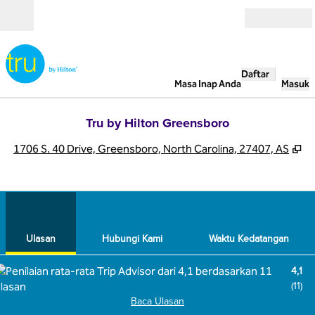
Lompati ke Konten
Buka
Daftar
Masa Inap Anda
Masuk
Tru by Hilton Greensboro
,
B
1706 S. 40 Drive, Greensboro, North Carolina, 27407, AS
1
/
12
gambar sebelumnya
gamb
1 dari 12
Hubungi Kami
Ulasan
Hubungi Kami
Waktu Kedatangan
4,1
(
11
)
Baca Ulasan