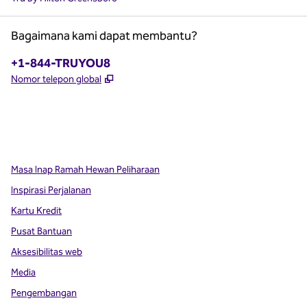
Bagaimana kami dapat membantu?
Telepon:
+1-844-TRUYOU8
,
Buka tab baru
Nomor telepon global
x
facebook
instagram
,
Buka tab baru
,
Buka tab baru
,
Buka tab baru
Masa Inap Ramah Hewan Peliharaan
Inspirasi Perjalanan
Kartu Kredit
Pusat Bantuan
Aksesibilitas web
Media
Pengembangan