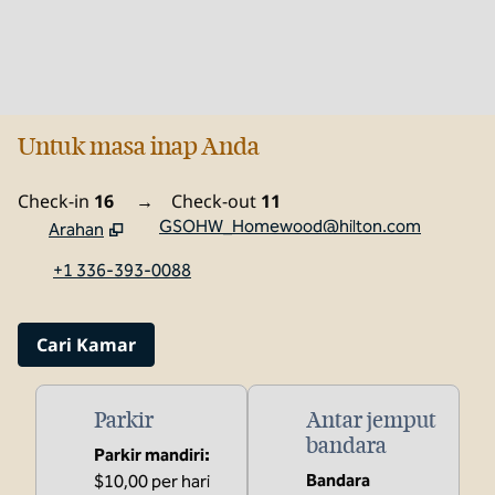
Untuk masa inap Anda
Check-in
16
→
Check-out
11
GSOHW_Homewood@hilton.com
Arahan
,
Membuka tab baru
+1 336-393-0088
Cari Kamar
Parkir
Antar jemput
bandara
Parkir mandiri
:
Bandara
$10,00 per hari