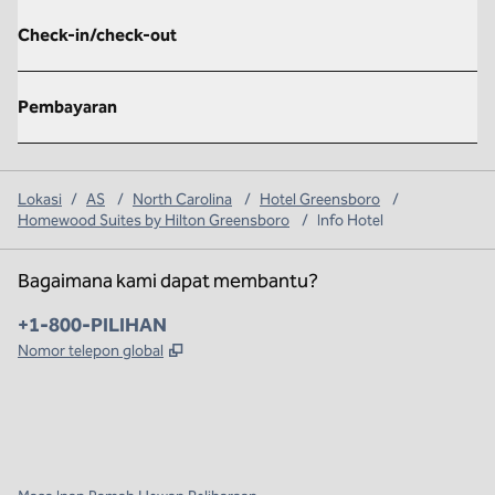
Check-in/check-out
Pembayaran
Lokasi
/
AS
/
North Carolina
/
Hotel Greensboro
/
Homewood Suites by Hilton Greensboro
/
Info Hotel
Bagaimana kami dapat membantu?
Telepon:
+1-800-PILIHAN
,
Buka tab baru
Nomor telepon global
x
facebook
instagram
,
Buka tab baru
,
Buka tab baru
,
Buka tab baru