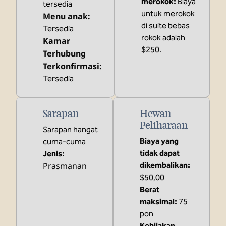
merokok:
Biaya
tersedia
untuk merokok
Menu anak
:
di suite bebas
Tersedia
rokok adalah
Kamar
$250.
Terhubung
Terkonfirmasi
:
Tersedia
Sarapan
Hewan
Peliharaan
Sarapan hangat
Biaya yang
cuma-cuma
tidak dapat
Jenis:
Prasmanan
dikembalikan:
$50,00
Berat
maksimal:
75
pon
Kebijakan