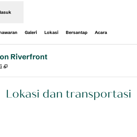
asuk
nawaran
Galeri
Lokasi
Bersantap
Acara
on Riverfront
,
Buka tab baru
S
Lokasi dan transportasi