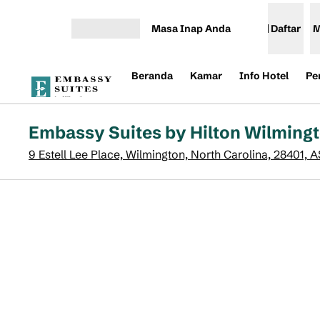
Lompati ke Konten
Masa Inap Anda
Daftar
M
Buka Menu
Beranda
Kamar
Info Hotel
Pe
Embassy Suites by Hilton Wilmingt
9 Estell Lee Place, Wilmington, North Carolina, 28401, A