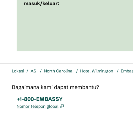
masuk/keluar:
Lokasi
/
AS
/
North Carolina
/
Hotel Wilmington
/
Embass
Bagaimana kami dapat membantu?
Telepon:
+1-800-EMBASSY
,
Buka tab baru
Nomor telepon global
x
facebook
instagram
,
Buka tab baru
,
Buka tab baru
,
Buka tab baru