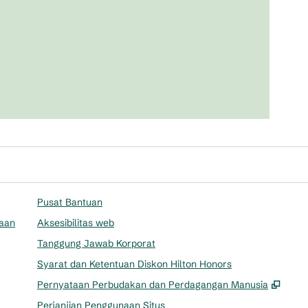
Pusat Bantuan
aan
Aksesibilitas web
Tanggung Jawab Korporat
Syarat dan Ketentuan Diskon Hilton Honors
,
Buka
Pernyataan Perbudakan dan Perdagangan Manusia
Perjanjian Penggunaan Situs