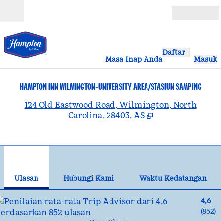
Lompati ke Konten
Buka
Daftar
Masa Inap Anda
Masuk
HAMPTON INN WILMINGTON-UNIVERSITY AREA/STASIUN SAMPING
,
B
124 Old Eastwood Road, Wilmington, North
Carolina, 28403, AS
1
/
12
gambar sebelumnya
gam
1 dari 12
Hubungi Kami
Ulasan
Hubungi Kami
Waktu Kedatangan
4,6
(
852
)