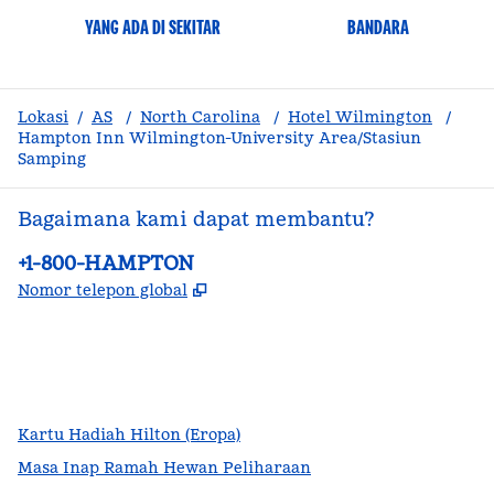
YANG ADA DI SEKITAR
BANDARA
Lokasi
/
AS
/
North Carolina
/
Hotel Wilmington
/
Hampton Inn Wilmington-University Area/Stasiun
Samping
Bagaimana kami dapat membantu?
Telepon:
+1-800-HAMPTON
,
Buka tab baru
Nomor telepon global
facebook
x
instagram
,
Buka tab baru
,
Buka tab baru
,
Buka tab baru
Kartu Hadiah Hilton (Eropa)
Masa Inap Ramah Hewan Peliharaan