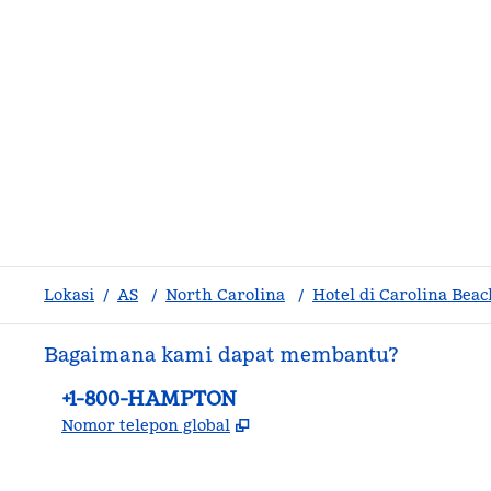
Lokasi
/
AS
/
North Carolina
/
Hotel di Carolina Beac
Bagaimana kami dapat membantu?
Telepon:
+1-800-HAMPTON
,
Buka tab baru
Nomor telepon global
facebook
x
instagram