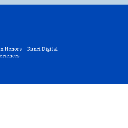
on Honors
Kunci Digital
eriences