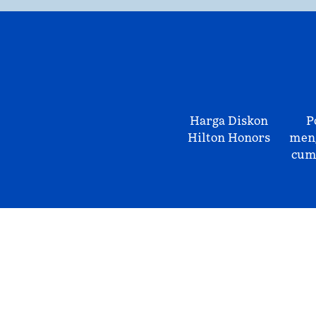
Harga Diskon
P
Hilton Honors
meng
cum