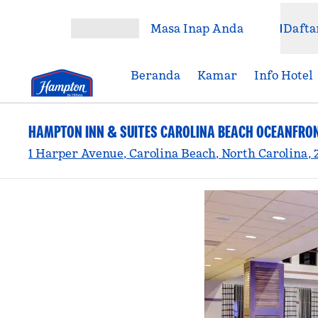
Lompati ke Konten
Masa Inap Anda
Dafta
Buka Menu
Beranda
Kamar
Info Hotel
HAMPTON INN & SUITES CAROLINA BEACH OCEANFRO
1 Harper Avenue, Carolina Beach, North Carolina, 