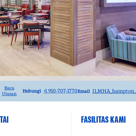
Baca
Panggilan
Email
+1 910-707-1770
ILMHA_hampton_s
Hubungi
Email
Ulasan
TAI
FASILITAS KAMI