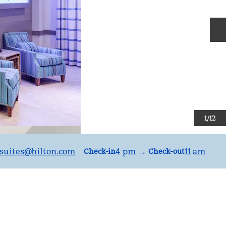
S
1
/
12
uites
@hilton.com
4 pm
→
11 am
Check-in
Check-out