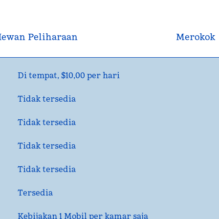
ewan Peliharaan
Merokok
Di tempat
,
$10,00 per hari
Tidak tersedia
Tidak tersedia
Tidak tersedia
Tidak tersedia
Tersedia
Kebijakan 1 Mobil per kamar saja