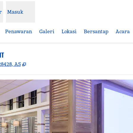
r
Masuk
Penawaran
Galeri
Lokasi
Bersantap
Acara
NT
,
Buka tab baru
28428, AS