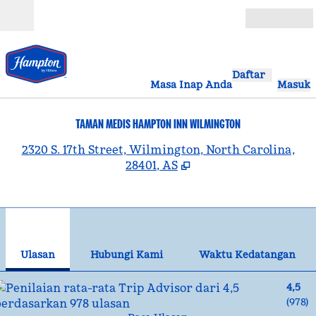
Lompati ke Konten
Buka
Daftar
Masa Inap Anda
Masuk
TAMAN MEDIS HAMPTON INN WILMINGTON
,
B
2320 S. 17th Street, Wilmington, North Carolina,
28401, AS
1
/
12
gambar sebelumnya
gam
1 dari 12
Hubungi Kami
Ulasan
Hubungi Kami
Waktu Kedatangan
4,5
(
978
)