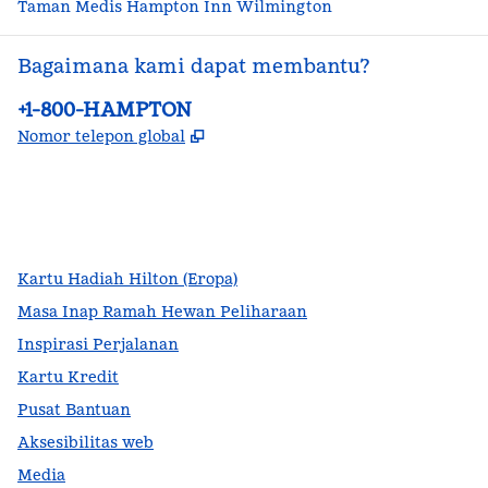
Taman Medis Hampton Inn Wilmington
Bagaimana kami dapat membantu?
Telepon:
+1-800-HAMPTON
,
Buka tab baru
Nomor telepon global
facebook
x
instagram
,
Buka tab baru
,
Buka tab baru
,
Buka tab baru
Kartu Hadiah Hilton (Eropa)
Masa Inap Ramah Hewan Peliharaan
Inspirasi Perjalanan
Kartu Kredit
Pusat Bantuan
Aksesibilitas web
Media