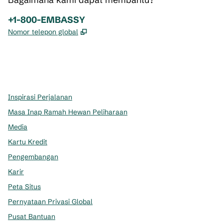
Telepon:
+1-800-EMBASSY
,
Buka tab baru
Nomor telepon global
x
facebook
instagram
,
Buka tab baru
,
Buka tab baru
,
Buka tab baru
Inspirasi Perjalanan
Masa Inap Ramah Hewan Peliharaan
Media
Kartu Kredit
Pengembangan
Karir
Peta Situs
Pernyataan Privasi Global
Pusat Bantuan