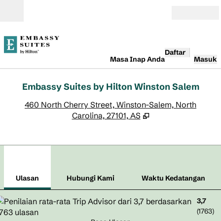
Lompati ke Konten
Buka
Daftar
Masa Inap Anda
Masuk
Embassy Suites by Hilton Winston Salem
,
B
460 North Cherry Street, Winston-Salem, North
Carolina, 27101, AS
1
/
12
gambar sebelumnya
gamb
1 dari 12
Hubungi Kami
Ulasan
Hubungi Kami
Waktu Kedatangan
3,7
(
1763
)