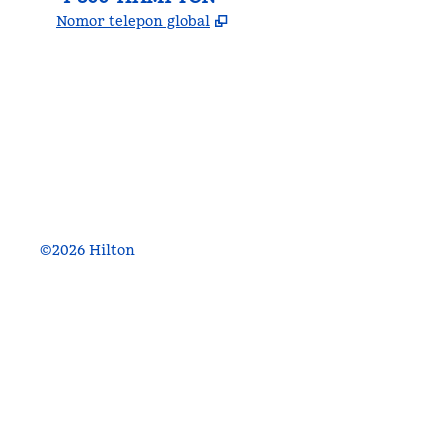
,
Buka tab baru
Nomor telepon global
facebook
x
instagram
,
Buka tab baru
,
Buka tab baru
,
Buka tab baru
©
2026
Hilton