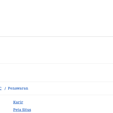
C
/
Penawaran
Karir
Peta Situs