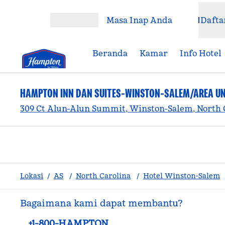
Lompati ke Konten
Masa Inap Anda
Dafta
Buka Menu
Beranda
Kamar
Info Hotel
HAMPTON INN DAN SUITES-WINSTON-SALEM/AREA UN
309 Ct Alun-Alun Summit, Winston-Salem, North C
Lokasi
/
AS
/
North Carolina
/
Hotel Winston-Salem
Bagaimana kami dapat membantu?
Telepon:
+1-800-HAMPTON