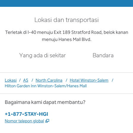
Lokasi dan transportasi
Terletak di I-40 menuju Exit 189 Stratford Road, belok kanan
menuju Hanes Mall Blvd.
Yang ada di sekitar
Bandara
Lokasi
/
AS
/
North Carolina
/
Hotel Winston-Salem
/
Hilton Garden Inn Winston-Salem/Hanes Mall
Bagaimana kami dapat membantu?
Telepon:
+1-877-STAY-HGI
,
Buka tab baru
Nomor telepon global