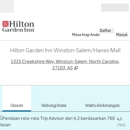
Lompati ke Konten
Buka
Daftar
Masa Inap Anda
Masuk
Hilton Garden Inn Winston-Salem/Hanes Mall
,
B
1325 Creekshire Way, Winston-Salem, North Carolina,
27103, AS
1
/
11
gambar sebelumnya
gamb
1 dari 11
Hubungi Kami
Ulasan
Hubungi Kami
Waktu Kedatangan
4,2
(
760
)