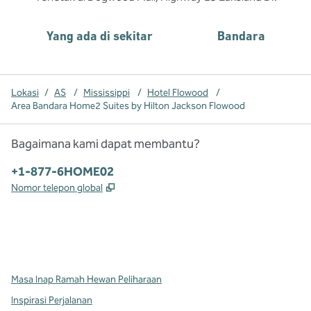
Yang ada di sekitar
Bandara
Lokasi
/
AS
/
Mississippi
/
Hotel Flowood
/
Area Bandara Home2 Suites by Hilton Jackson Flowood
Bagaimana kami dapat membantu?
Telepon:
+1-877-6HOME02
,
Buka tab baru
Nomor telepon global
x
facebook
instagram
,
Buka tab baru
,
Buka tab baru
,
Buka tab baru
Masa Inap Ramah Hewan Peliharaan
Inspirasi Perjalanan