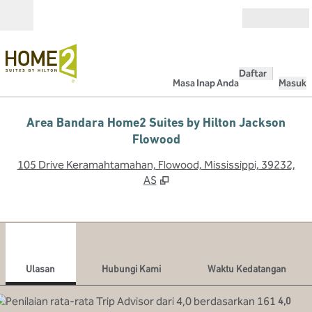
Lompati ke Konten
Buka
Daftar
Masa Inap Anda
Masuk
Area Bandara Home2 Suites by Hilton Jackson
Flowood
,
B
105 Drive Keramahtamahan, Flowood, Mississippi, 39232,
AS
1
/
12
gambar sebelumnya
gamb
1 dari 12
Hubungi Kami
Ulasan
Hubungi Kami
Waktu Kedatangan
4,0