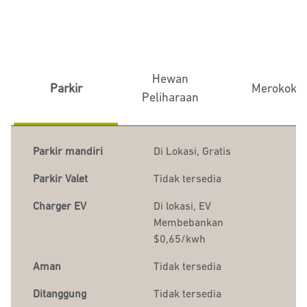
Hewan
Parkir
Merokok
Peliharaan
Parkir mandiri
Di Lokasi
,
Gratis
Parkir Valet
Tidak tersedia
Charger EV
Di lokasi
, EV
Membebankan
$0,65/kwh
Aman
Tidak tersedia
Ditanggung
Tidak tersedia