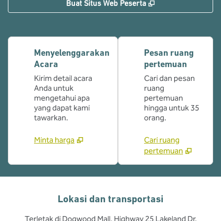
,
Buka tab baru
Buat Situs Web Peserta
Menyelenggarakan
Pesan ruang
Acara
pertemuan
Kirim detail acara
Cari dan pesan
Anda untuk
ruang
mengetahui apa
pertemuan
yang dapat kami
hingga untuk 35
tawarkan.
orang.
Minta harga
Cari ruang
pertemuan
Lokasi dan transportasi
Terletak di Dogwood Mall, Highway 25 Lakeland Dr.