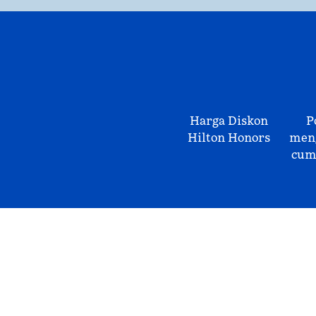
Harga Diskon
P
Hilton Honors
meng
cum