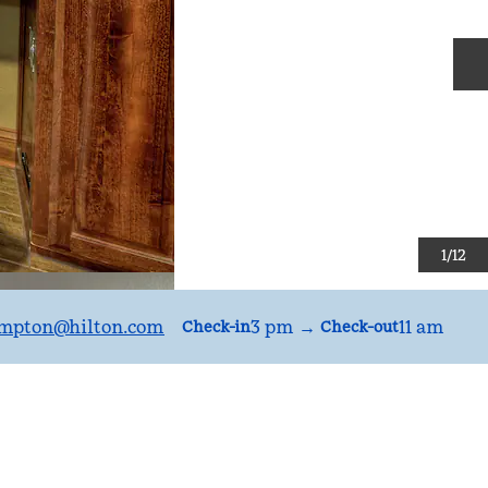
S
1
/
12
mpton
@hilton.com
3 pm
→
11 am
Check-in
Check-out