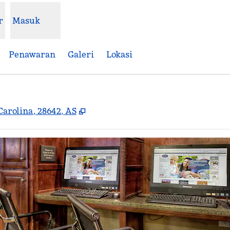
r
Masuk
Penawaran
Galeri
Lokasi
,
Buka tab baru
Carolina, 28642, AS