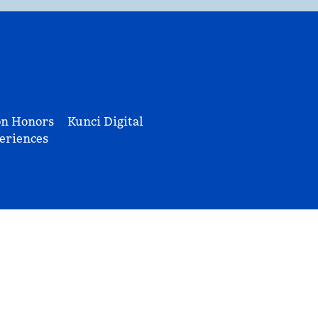
on Honors
Kunci Digital
eriences