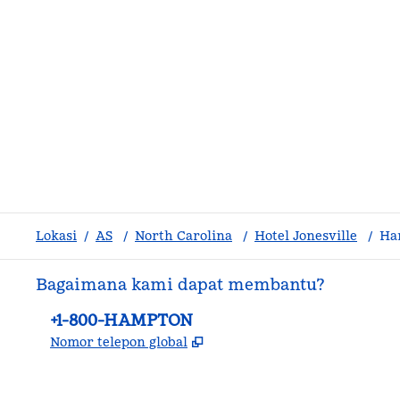
Lokasi
/
AS
/
North Carolina
/
Hotel Jonesville
/
Ha
Bagaimana kami dapat membantu?
Telepon:
+1-800-HAMPTON
,
Buka tab baru
Nomor telepon global
facebook
x
instagram