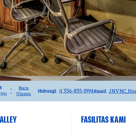
8
Baca
•
Panggilan
Email
+1 336-835-1994
JNVNC_Ha
Hubungi
Email
•
Ulasan
255
)
ALLEY
FASILITAS KAMI