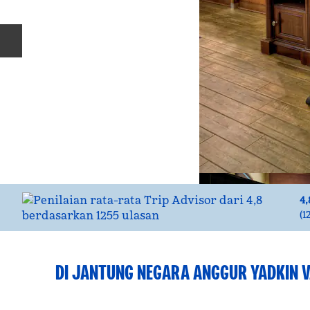
Slide Sebelumnya
4,
(
1
DI JANTUNG NEGARA ANGGUR YADKIN V