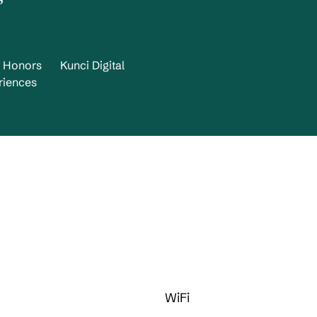
n Honors
Kunci Digital
riences
WiFi