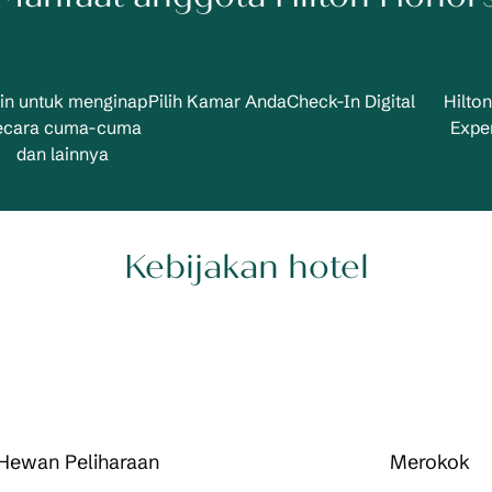
in untuk menginap
Pilih Kamar Anda
Check-In Digital
Hilto
ecara cuma-cuma
Expe
dan lainnya
Kebijakan hotel
Hewan Peliharaan
Merokok