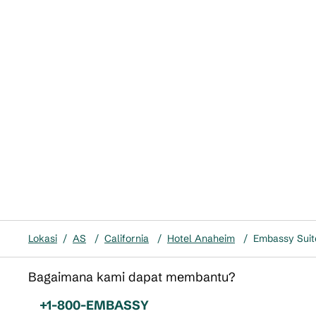
Lokasi
/
AS
/
California
/
Hotel Anaheim
/
Embassy Suit
Bagaimana kami dapat membantu?
Telepon:
+1-800-EMBASSY