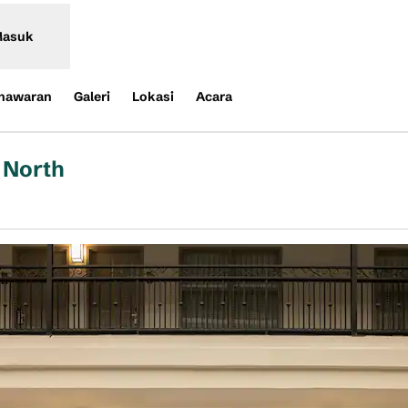
asuk
nawaran
Galeri
Lokasi
Acara
 North
Buka tab baru