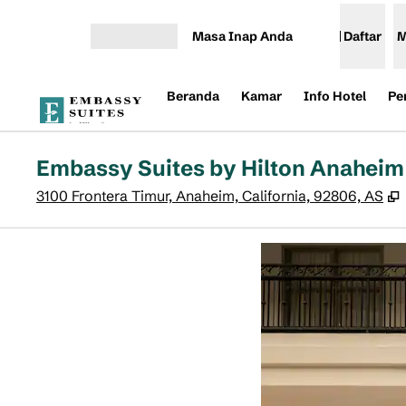
Lompati ke Konten
Masa Inap Anda
Daftar
M
Buka Menu
Beranda
Kamar
Info Hotel
Pe
Embassy Suites by Hilton Anaheim
,
3100 Frontera Timur, Anaheim, California, 92806, AS