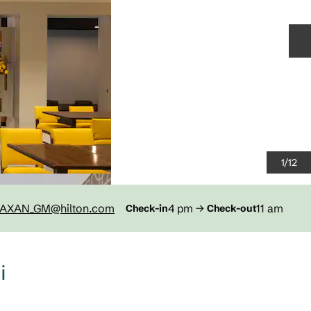
S
1
/
12
LAXAN_GM
@hilton.com
4 pm
→
11 am
Check-in
Check-out
i