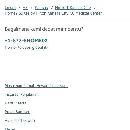
Lokasi
/
AS
/
Kansas
/
Hotel di Kansas City
/
Home2 Suites by Hilton Kansas City KU Medical Center
Bagaimana kami dapat membantu?
Telepon:
+1-877-6HOME02
,
Buka tab baru
Nomor telepon global
x
facebook
instagram
,
Buka tab baru
,
Buka tab baru
,
Buka tab baru
Masa Inap Ramah Hewan Peliharaan
Inspirasi Perjalanan
Kartu Kredit
Pusat Bantuan
Aksesibilitas web
Media