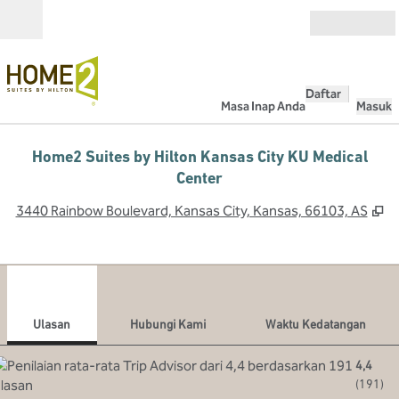
Lompati ke Konten
Buka
Daftar
Masa Inap Anda
Masuk
Home2 Suites by Hilton Kansas City KU Medical
Center
,
B
3440 Rainbow Boulevard, Kansas City, Kansas, 66103, AS
1
/
12
gambar sebelumnya
gamb
1 dari 12
Hubungi Kami
Ulasan
Hubungi Kami
Waktu Kedatangan
4,4
(
191
)