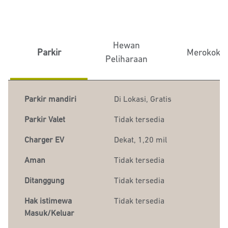
Hewan
Parkir
Merokok
Peliharaan
Parkir mandiri
Di Lokasi
,
Gratis
Parkir Valet
Tidak tersedia
Charger EV
Dekat, 1,20 mil
Aman
Tidak tersedia
Ditanggung
Tidak tersedia
Hak istimewa
Tidak tersedia
Masuk/Keluar