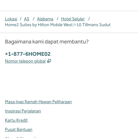
Lokasi
/
AS
/
Alabama
/
Hotel Seluler
/
Home2 Suites by Hilton Mobile West I-10 Tillmans Sudut
Bagaimana kami dapat membantu?
Telepon:
+1-877-6HOME02
,
Buka tab baru
Nomor telepon global
x
facebook
instagram
,
Buka tab baru
,
Buka tab baru
,
Buka tab baru
Masa Inap Ramah Hewan Peliharaan
Inspirasi Perjalanan
Kartu Kredit
Pusat Bantuan