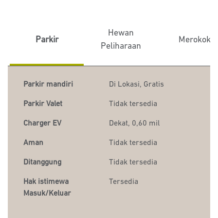
Hewan
Parkir
Merokok
Peliharaan
Parkir mandiri
Di Lokasi
,
Gratis
Parkir Valet
Tidak tersedia
Charger EV
Dekat, 0,60 mil
Aman
Tidak tersedia
Ditanggung
Tidak tersedia
Hak istimewa
Tersedia
Masuk/Keluar