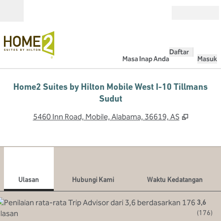
Lompati ke Konten
Buka
Daftar
Masa Inap Anda
Masuk
Home2 Suites by Hilton Mobile West I-10 Tillmans
Sudut
,
Buka tab
5460 Inn Road, Mobile, Alabama, 36619, AS
1
/
12
gambar sebelumnya
gamb
1 dari 12
Hubungi Kami
Ulasan
Hubungi Kami
Waktu Kedatangan
3,6
(
176
)