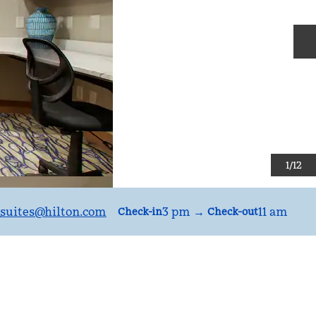
S
1
/
12
suites
@hilton.com
3 pm
→
11 am
Check-in
Check-out