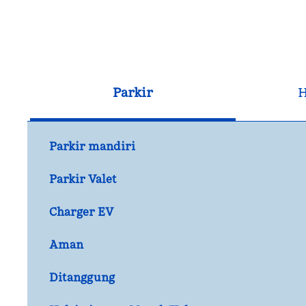
Parkir
H
Parkir mandiri
Parkir Valet
Charger EV
Aman
Ditanggung