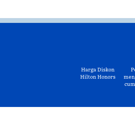
Harga Diskon
P
Hilton Honors
meng
cum