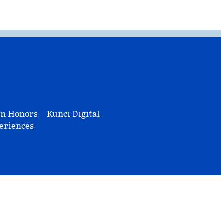
on Honors
Kunci Digital
eriences