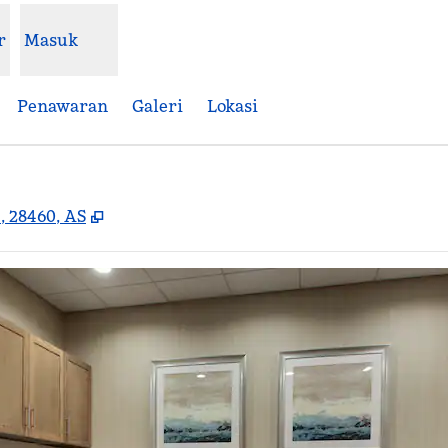
r
Masuk
Penawaran
Galeri
Lokasi
,
Buka tab baru
, 28460, AS