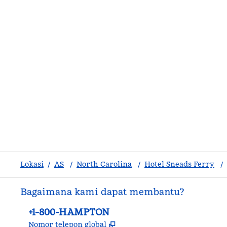
Lokasi
/
AS
/
North Carolina
/
Hotel Sneads Ferry
/
Bagaimana kami dapat membantu?
Telepon:
+1-800-HAMPTON
,
Buka tab baru
Nomor telepon global