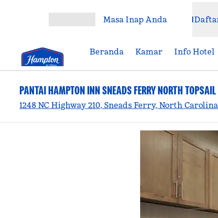
Lompati ke Konten
Masa Inap Anda
Dafta
Buka Menu
Beranda
Kamar
Info Hotel
PANTAI HAMPTON INN SNEADS FERRY NORTH TOPSAIL
1248 NC Highway 210, Sneads Ferry, North Carolina