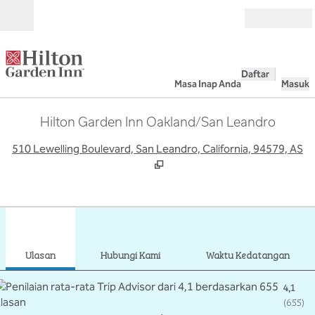
Lompati ke Konten
Buka
Daftar
Masa Inap Anda
Masuk
Hilton Garden Inn Oakland/San Leandro
,
B
510 Lewelling Boulevard, San Leandro, California, 94579, AS
1
/
12
gambar sebelumnya
gamb
1 dari 12
Hubungi Kami
Ulasan
Hubungi Kami
Waktu Kedatangan
4,1
(
655
)