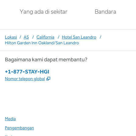
Yang ada di sekitar
Bandara
Lokasi
/
AS
/
California
/
Hotel San Leandro
/
Hilton Garden Inn Oakland/San Leandro
Bagaimana kami dapat membantu?
Telepon:
+1-877-STAY-HGI
,
Buka tab baru
Nomor telepon global
x
facebook
instagram
,
Buka tab baru
,
Buka tab baru
,
Buka tab baru
Media
Pengembangan