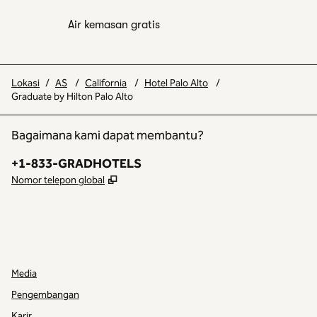
Air kemasan gratis
Lokasi
/
AS
/
California
/
Hotel Palo Alto
/
Graduate by Hilton Palo Alto
Bagaimana kami dapat membantu?
Telepon:
+1-833-GRADHOTELS
,
Buka tab baru
Nomor telepon global
INSTAGRAM
LAINNYA
,
MEMBUKA TAB BARU
,
BUKA TAB BARU
Media
Pengembangan
Karir