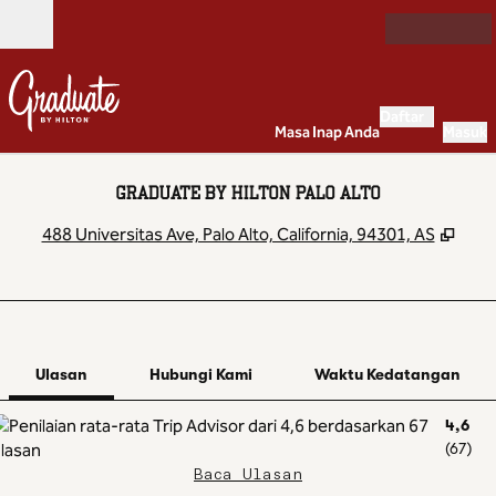
Lompati ke Konten
Buka
Daftar
Masa Inap Anda
Masuk
GRADUATE BY HILTON PALO ALTO
,
Buka
488 Universitas Ave, Palo Alto, California, 94301, AS
1 dari 12
1
/
12
gambar sebelumnya
gambar beriku
Hubungi Kami
Ulasan
Hubungi Kami
Waktu Kedatangan
4,6
(
67
)
Baca Ulasan