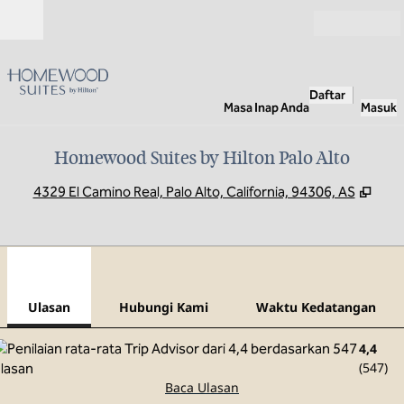
Lompati ke Konten
Buka
Daftar
Masa Inap Anda
Masuk
Homewood Suites by Hilton Palo Alto
,
Buka
4329 El Camino Real, Palo Alto, California, 94306, AS
1
/
12
gambar sebelumnya
gamb
1 dari 12
Hubungi Kami
Ulasan
Hubungi Kami
Waktu Kedatangan
4,4
(
547
)
Baca Ulasan