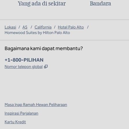
Yang ada di sekitar
Bandara
Lokasi
/
AS
/
California
/
Hotel Palo Alto
/
Homewood Suites by Hilton Palo Alto
Bagaimana kami dapat membantu?
Telepon:
+1-800-PILIHAN
,
Buka tab baru
Nomor telepon global
x
facebook
instagram
,
Buka tab baru
,
Buka tab baru
,
Buka tab baru
Masa Inap Ramah Hewan Peliharaan
Inspirasi Perjalanan
Kartu Kredit