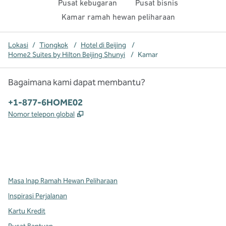
Pusat kebugaran
Pusat bisnis
Kamar ramah hewan peliharaan
Lokasi
/
Tiongkok
/
Hotel di Beijing
/
Home2 Suites by Hilton Beijing Shunyi
/
Kamar
Bagaimana kami dapat membantu?
Telepon:
+1-877-6HOME02
,
Buka tab baru
Nomor telepon global
x
facebook
instagram
,
Buka tab baru
,
Buka tab baru
,
Buka tab baru
Masa Inap Ramah Hewan Peliharaan
Inspirasi Perjalanan
Kartu Kredit