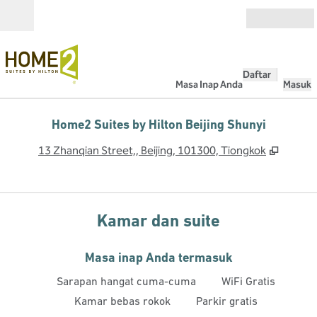
Lompati ke Konten
Buka
Daftar
Masa Inap Anda
Masuk
Home2 Suites by Hilton Beijing Shunyi
,
Buka t
13 Zhanqian Street,, Beijing, 101300, Tiongkok
Kamar dan suite
Masa inap Anda termasuk
Sarapan hangat cuma-cuma
WiFi Gratis
Kamar bebas rokok
Parkir gratis