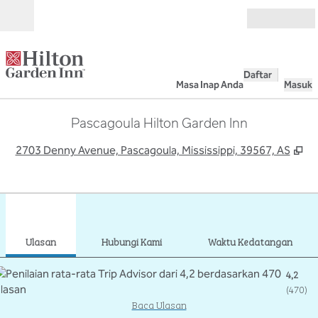
Lompati ke Konten
Buka
Daftar
Masa Inap Anda
Masuk
Pascagoula Hilton Garden Inn
,
Bu
2703 Denny Avenue, Pascagoula, Mississippi, 39567, AS
1
/
12
gambar sebelumnya
gamb
1 dari 12
Hubungi Kami
Ulasan
Hubungi Kami
Waktu Kedatangan
4,2
(
470
)
Baca Ulasan