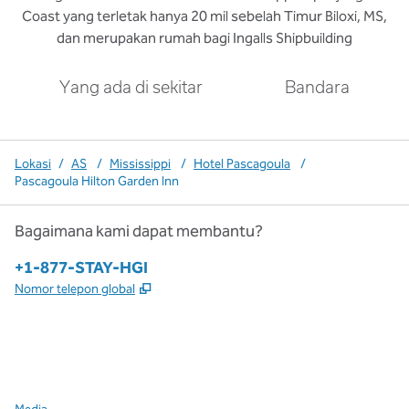
Coast yang terletak hanya 20 mil sebelah Timur Biloxi, MS,
dan merupakan rumah bagi Ingalls Shipbuilding
Yang ada di sekitar
Bandara
Lokasi
/
AS
/
Mississippi
/
Hotel Pascagoula
/
Pascagoula Hilton Garden Inn
Bagaimana kami dapat membantu?
Telepon:
+1-877-STAY-HGI
,
Buka tab baru
Nomor telepon global
x
facebook
instagram
,
Buka tab baru
,
Buka tab baru
,
Buka tab baru