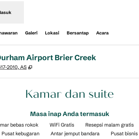
asuk
nawaran
Galeri
Lokasi
Bersantap
Acara
Durham Airport Brier Creek
,
Buka tab baru
617-2010, AS
Kamar dan suite
Masa inap Anda termasuk
mar bebas rokok
WiFi Gratis
Resepsi malam gratis
Pusat kebugaran
Antar jemput bandara
Pusat bisnis