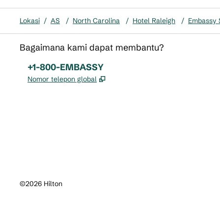
Lokasi
/
AS
/
North Carolina
/
Hotel Raleigh
/
Embassy S
Bagaimana kami dapat membantu?
Telepon:
+1-800-EMBASSY
,
Buka tab baru
Nomor telepon global
x
facebook
instagram
,
Buka tab baru
,
Buka tab baru
,
Buka tab baru
©
2026
Hilton