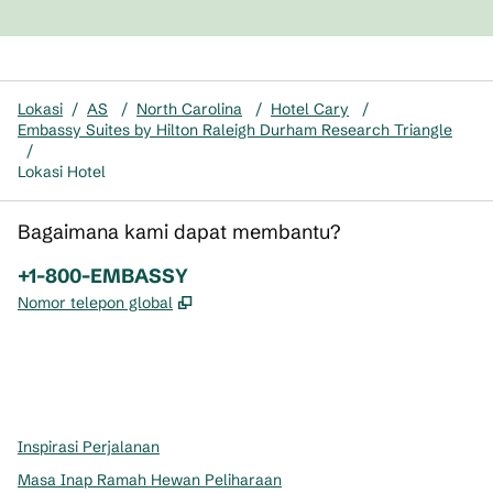
Lokasi
/
AS
/
North Carolina
/
Hotel Cary
/
Embassy Suites by Hilton Raleigh Durham Research Triangle
/
Lokasi Hotel
Bagaimana kami dapat membantu?
Telepon:
+1-800-EMBASSY
,
Buka tab baru
Nomor telepon global
x
facebook
instagram
,
Buka tab baru
,
Buka tab baru
,
Buka tab baru
Inspirasi Perjalanan
Masa Inap Ramah Hewan Peliharaan