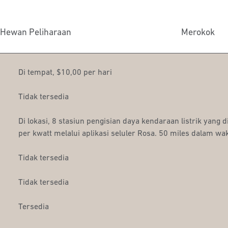
Hewan Peliharaan
Merokok
Di tempat
,
$10,00 per hari
Tidak tersedia
Di lokasi
, 8 stasiun pengisian daya kendaraan listrik yang 
per kwatt melalui aplikasi seluler Rosa. 50 miles dalam wa
Tidak tersedia
Tidak tersedia
Tersedia