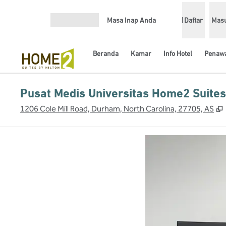
Lompati ke Konten
Masa Inap Anda
Daftar
Mas
Buka Menu
Beranda
Kamar
Info Hotel
Penaw
Pusat Medis Universitas Home2 Suites
,
1206 Cole Mill Road, Durham, North Carolina, 27705, AS