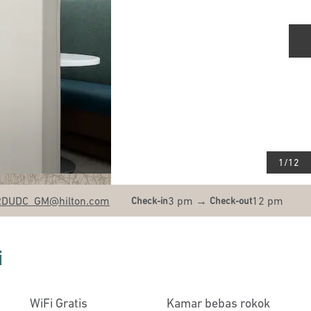
S
1
/
12
RDUDC_GM
@hilton.com
3 pm
→
12 pm
Check-in
Check-out
i
WiFi Gratis
Kamar bebas rokok