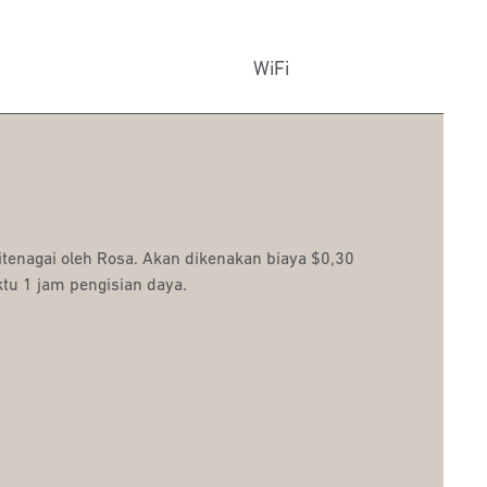
WiFi
ditenagai oleh Rosa. Akan dikenakan biaya $0,30
ktu 1 jam pengisian daya.