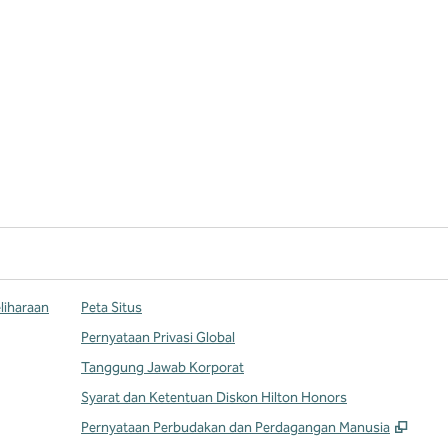
liharaan
Peta Situs
Pernyataan Privasi Global
Tanggung Jawab Korporat
Syarat dan Ketentuan Diskon Hilton Honors
,
Buka
Pernyataan Perbudakan dan Perdagangan Manusia