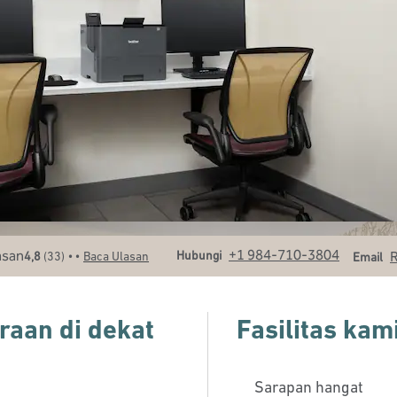
Panggilan
Email
+1 984-710-3804
• •
Hubungi
4,8
(
33
)
Baca Ulasan
Email
aan di dekat
Fasilitas kam
Sarapan hangat