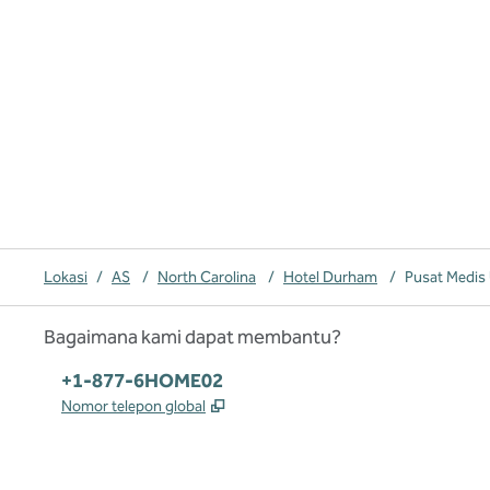
Lokasi
/
AS
/
North Carolina
/
Hotel Durham
/
Pusat Medis
Bagaimana kami dapat membantu?
Telepon:
+1-877-6HOME02
,
Buka tab baru
Nomor telepon global
x
facebook
instagram