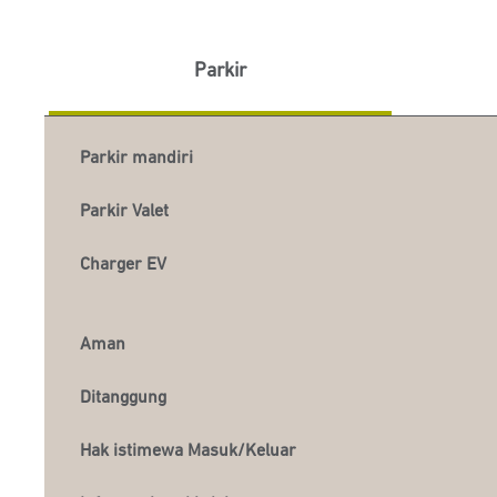
Parkir
Parkir mandiri
Parkir Valet
Charger EV
Aman
Ditanggung
Hak istimewa Masuk/Keluar