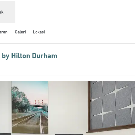
uk
aran
Galeri
Lokasi
 by Hilton Durham
Buka tab baru