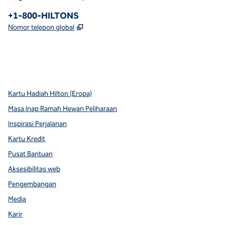
Telepon:
+1-800-HILTONS
,
Buka tab baru
Nomor telepon global
x
facebook
instagram
youtube
pinterest
,
Buka tab baru
,
Buka tab baru
,
Buka tab baru
,
Membuka tab baru
,
Membuka tab baru
Kartu Hadiah Hilton (Eropa)
Masa Inap Ramah Hewan Peliharaan
Inspirasi Perjalanan
Kartu Kredit
Pusat Bantuan
Aksesibilitas web
Pengembangan
Media
Karir