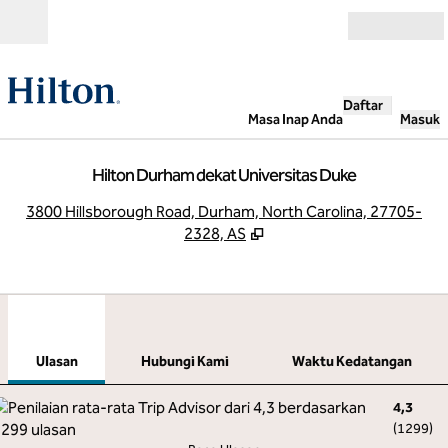
Lompati ke Konten
Buka
Daftar
Masa Inap Anda
Masuk
Hilton Durham dekat Universitas Duke
,
B
3800 Hillsborough Road, Durham, North Carolina, 27705-
2328, AS
1
/
12
gambar sebelumnya
gamb
1 dari 12
Hubungi Kami
Ulasan
Hubungi Kami
Waktu Kedatangan
4,3
(
1299
)