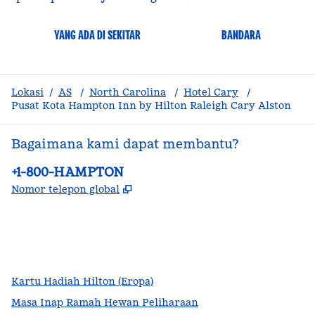
YANG ADA DI SEKITAR
BANDARA
Lokasi
/
AS
/
North Carolina
/
Hotel Cary
/
Pusat Kota Hampton Inn by Hilton Raleigh Cary Alston
Bagaimana kami dapat membantu?
Telepon:
+1-800-HAMPTON
,
Buka tab baru
Nomor telepon global
facebook
x
instagram
,
Buka tab baru
,
Buka tab baru
,
Buka tab baru
Kartu Hadiah Hilton (Eropa)
Masa Inap Ramah Hewan Peliharaan