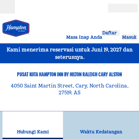
Lompati ke Konten
Buka
Daftar
Masa Inap Anda
Masuk
Kami menerima reservasi untuk Juni 19, 2027 dan
seterusnya.
PUSAT KOTA HAMPTON INN BY HILTON RALEIGH CARY ALSTON
4050 Saint Martin Street, Cary, North Carolina,
27519, AS
1
/
10
gambar sebelumnya
gam
1 dari 10
Hubungi Kami
Hubungi Kami
Waktu Kedatangan