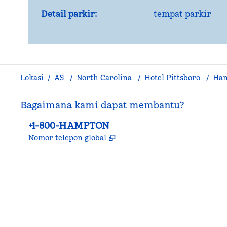
Detail parkir:
tempat parkir
Lokasi
/
AS
/
North Carolina
/
Hotel Pittsboro
/
Ham
Bagaimana kami dapat membantu?
Telepon:
+1-800-HAMPTON
,
Buka tab baru
Nomor telepon global
facebook
x
instagram
,
Buka tab baru
,
Buka tab baru
,
Buka tab baru