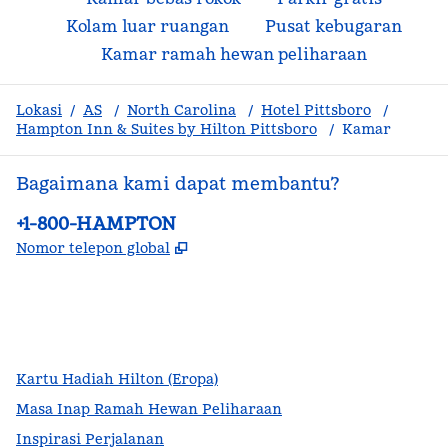
Kolam luar ruangan
Pusat kebugaran
Kamar ramah hewan peliharaan
Lokasi
/
AS
/
North Carolina
/
Hotel Pittsboro
/
Hampton Inn & Suites by Hilton Pittsboro
/
Kamar
Bagaimana kami dapat membantu?
Telepon:
+1-800-HAMPTON
,
Buka tab baru
Nomor telepon global
facebook
x
instagram
,
Buka tab baru
,
Buka tab baru
,
Buka tab baru
Kartu Hadiah Hilton (Eropa)
Masa Inap Ramah Hewan Peliharaan
Inspirasi Perjalanan