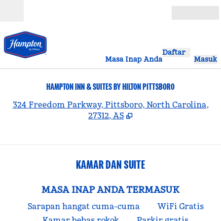
Lompati ke Konten
Buka
Daftar
Masa Inap Anda
Masuk
HAMPTON INN & SUITES BY HILTON PITTSBORO
,
B
324 Freedom Parkway, Pittsboro, North Carolina,
27312, AS
KAMAR DAN SUITE
MASA INAP ANDA TERMASUK
Sarapan hangat cuma-cuma
WiFi Gratis
Kamar bebas rokok
Parkir gratis