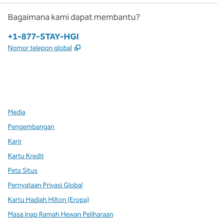
Bagaimana kami dapat membantu?
Telepon:
+1-877-STAY-HGI
,
Buka tab baru
Nomor telepon global
x
facebook
instagram
,
Buka tab baru
,
Buka tab baru
,
Buka tab baru
Media
Pengembangan
Karir
Kartu Kredit
Peta Situs
Pernyataan Privasi Global
Kartu Hadiah Hilton (Eropa)
Masa Inap Ramah Hewan Peliharaan