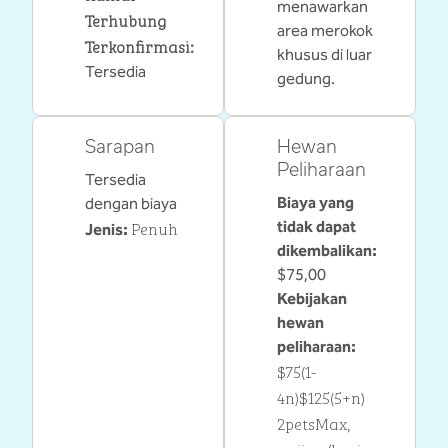
menawarkan
Terhubung
area merokok
Terkonfirmasi
:
khusus di luar
Tersedia
gedung.
Sarapan
Hewan
Peliharaan
Tersedia
Biaya yang
dengan biaya
Penuh
tidak dapat
Jenis:
dikembalikan:
$75,00
Kebijakan
hewan
peliharaan:
$75(1-
4n)$125(5+n)
2petsMax,