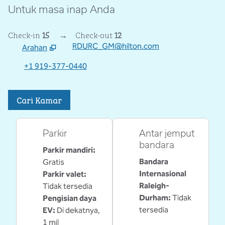
Untuk masa inap Anda
Check-in
15
→
Check-out
12
RDURC_GM@hilton.com
Arahan
,
Membuka tab baru
+1 919-377-0440
Cari Kamar
Parkir
Antar jemput
bandara
Parkir mandiri
:
Bandara
Gratis
Internasional
Parkir valet
:
Raleigh-
Tidak tersedia
Durham
:
Tidak
Pengisian daya
tersedia
EV
:
Di dekatnya,
1 mil