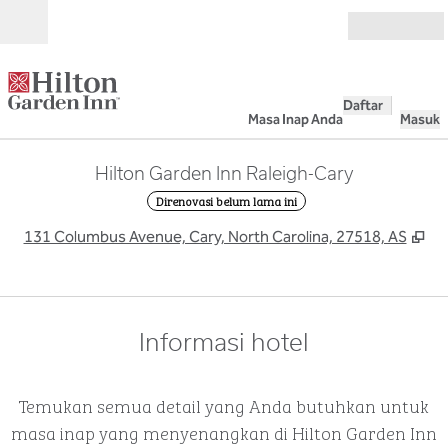
Lompati ke Konten
Buka
Daftar
Masa Inap Anda
Masuk
Hilton Garden Inn Raleigh-Cary
Direnovasi belum lama ini
,
Bu
131 Columbus Avenue, Cary, North Carolina, 27518, AS
Informasi hotel
Temukan semua detail yang Anda butuhkan untuk
masa inap yang menyenangkan di Hilton Garden Inn