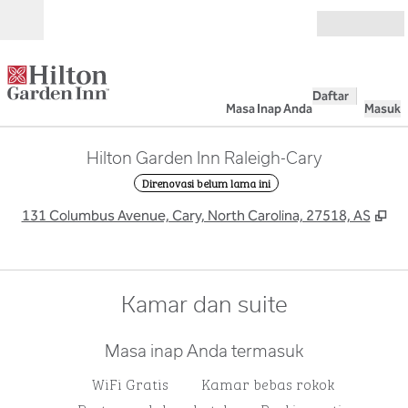
Lompati ke Konten
Buka
Daftar
Masa Inap Anda
Masuk
Hilton Garden Inn Raleigh-Cary
Direnovasi belum lama ini
,
Bu
131 Columbus Avenue, Cary, North Carolina, 27518, AS
Kamar dan suite
Masa inap Anda termasuk
WiFi Gratis
Kamar bebas rokok