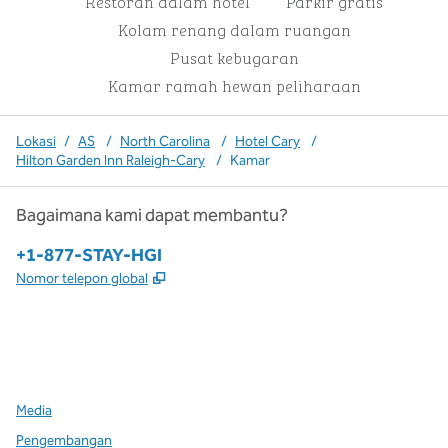
Restoran dalam hotel
Parkir gratis
Kolam renang dalam ruangan
Pusat kebugaran
Kamar ramah hewan peliharaan
Lokasi
/
AS
/
North Carolina
/
Hotel Cary
/
Hilton Garden Inn Raleigh-Cary
/
Kamar
Bagaimana kami dapat membantu?
Telepon:
+1-877-STAY-HGI
,
Buka tab baru
Nomor telepon global
x
facebook
instagram
,
Buka tab baru
,
Buka tab baru
,
Buka tab baru
Media
Pengembangan