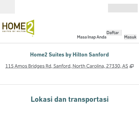
Lompati ke Konten
Buka
Daftar
Masa Inap Anda
Masuk
Home2 Suites by Hilton Sanford
,
B
115 Amos Bridges Rd, Sanford, North Carolina, 27330, AS
Lokasi dan transportasi