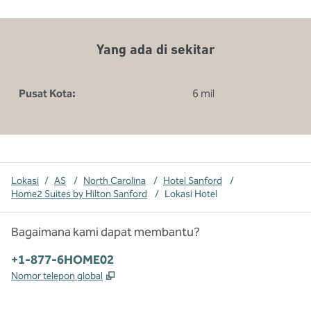
Yang ada di sekitar
Pusat Kota:
6 mil
Lokasi
/
AS
/
North Carolina
/
Hotel Sanford
/
Home2 Suites by Hilton Sanford
/
Lokasi Hotel
Bagaimana kami dapat membantu?
Telepon:
+1-877-6HOME02
,
Buka tab baru
Nomor telepon global