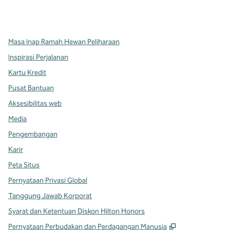
x
facebook
instagram
,
Buka tab baru
,
Buka tab baru
,
Buka tab baru
Masa Inap Ramah Hewan Peliharaan
Inspirasi Perjalanan
Kartu Kredit
Pusat Bantuan
Aksesibilitas web
Media
Pengembangan
Karir
Peta Situs
Pernyataan Privasi Global
Tanggung Jawab Korporat
Syarat dan Ketentuan Diskon Hilton Honors
,
Buka tab baru
Pernyataan Perbudakan dan Perdagangan Manusia