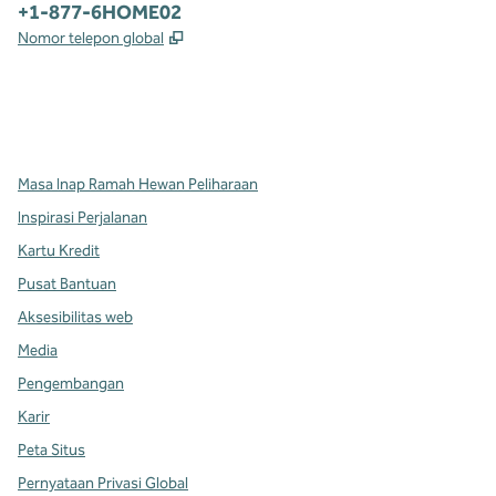
Telepon:
+1-877-6HOME02
,
Buka tab baru
Nomor telepon global
x
facebook
instagram
,
Buka tab baru
,
Buka tab baru
,
Buka tab baru
Masa Inap Ramah Hewan Peliharaan
Inspirasi Perjalanan
Kartu Kredit
Pusat Bantuan
Aksesibilitas web
Media
Pengembangan
Karir
Peta Situs
Pernyataan Privasi Global