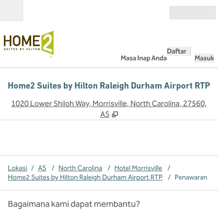
Lompati ke Konten
Buka
Daftar
Masa Inap Anda
Masuk
Home2 Suites by Hilton Raleigh Durham Airport RTP
,
B
1020 Lower Shiloh Way, Morrisville, North Carolina, 27560,
AS
Lokasi
/
AS
/
North Carolina
/
Hotel Morrisville
/
Home2 Suites by Hilton Raleigh Durham Airport RTP
/
Penawaran
Bagaimana kami dapat membantu?