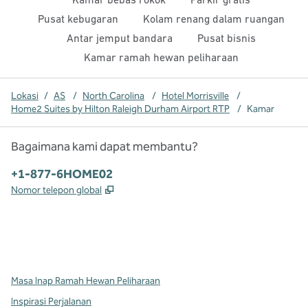
Pusat kebugaran
Kolam renang dalam ruangan
Antar jemput bandara
Pusat bisnis
Kamar ramah hewan peliharaan
Lokasi
/
AS
/
North Carolina
/
Hotel Morrisville
/
Home2 Suites by Hilton Raleigh Durham Airport RTP
/
Kamar
Bagaimana kami dapat membantu?
Telepon:
+1-877-6HOME02
,
Buka tab baru
Nomor telepon global
x
facebook
instagram
,
Buka tab baru
,
Buka tab baru
,
Buka tab baru
Masa Inap Ramah Hewan Peliharaan
Inspirasi Perjalanan