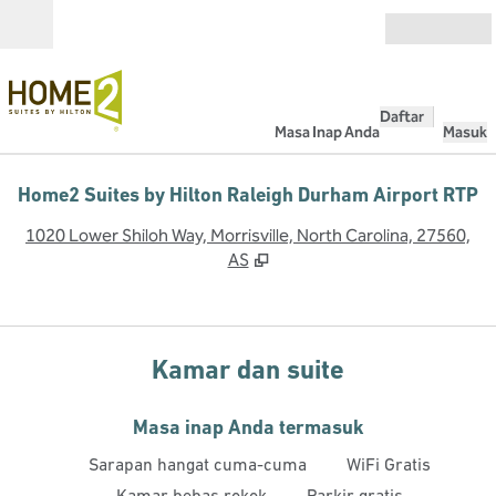
Lompati ke Konten
Buka
Daftar
Masa Inap Anda
Masuk
Home2 Suites by Hilton Raleigh Durham Airport RTP
,
B
1020 Lower Shiloh Way, Morrisville, North Carolina, 27560,
AS
Kamar dan suite
Masa inap Anda termasuk
Sarapan hangat cuma-cuma
WiFi Gratis
Kamar bebas rokok
Parkir gratis