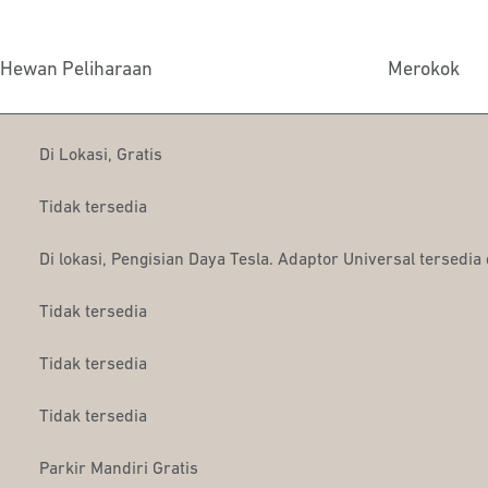
Hewan Peliharaan
Merokok
Di Lokasi
,
Gratis
Tidak tersedia
Di lokasi
, Pengisian Daya Tesla. Adaptor Universal tersedia
Tidak tersedia
Tidak tersedia
Tidak tersedia
Parkir Mandiri Gratis