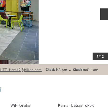
S
1
/
12
DUTT_Home2
@hilton.com
3 pm
→
11 am
Check-in
Check-out
i
WiFi Gratis
Kamar bebas rokok