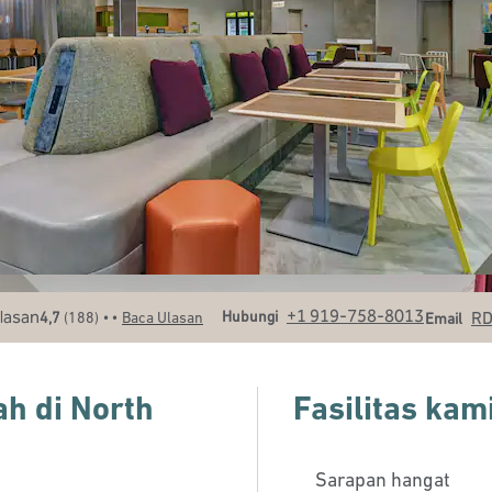
Panggilan
Email
+1 919-758-8013
• •
Hubungi
R
4,7
(
188
)
Baca Ulasan
Email
ah di North
Fasilitas kam
Sarapan hangat