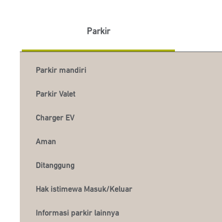
Parkir
Parkir mandiri
Parkir Valet
Charger EV
Aman
Ditanggung
Hak istimewa Masuk/Keluar
Informasi parkir lainnya