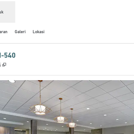
uk
aran
Galeri
Lokasi
I-540
,
Buka tab baru
S