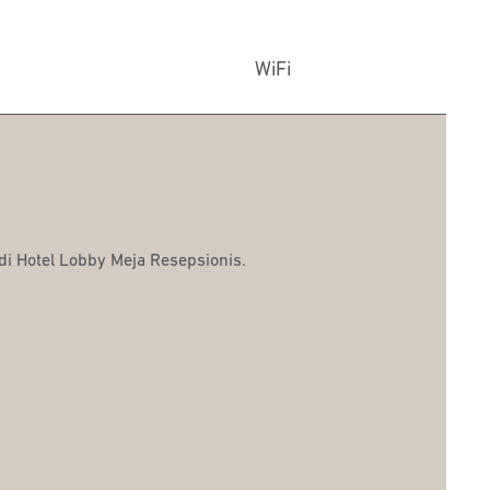
WiFi
 di Hotel Lobby Meja Resepsionis.