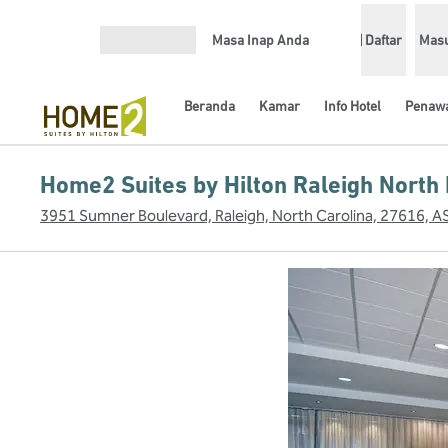
Lompati ke Konten
Masa Inap Anda
Daftar
Mas
Buka Menu
Beranda
Kamar
Info Hotel
Penaw
Home2 Suites by Hilton Raleigh North 
3951 Sumner Boulevard, Raleigh, North Carolina, 27616, A