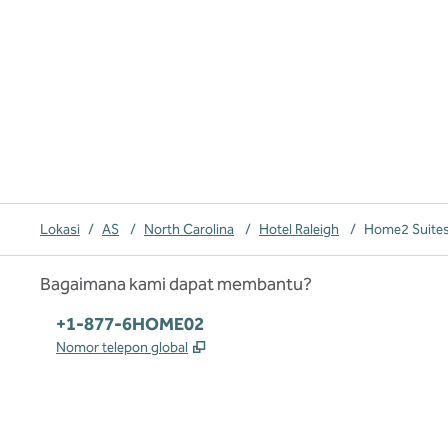
Lokasi
/
AS
/
North Carolina
/
Hotel Raleigh
/
Home2 Suites 
Bagaimana kami dapat membantu?
Telepon:
+1-877-6HOME02
,
Buka tab baru
Nomor telepon global
x
facebook
instagram
,
Buka tab baru
,
Buka tab baru
,
Buka tab baru