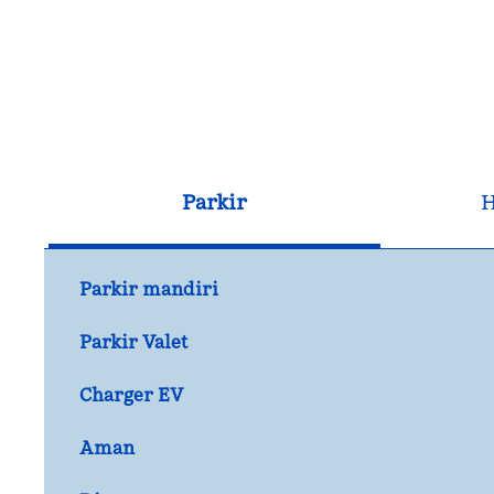
Parkir
H
Parkir mandiri
Parkir Valet
Charger EV
Aman