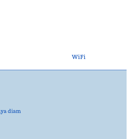
WiFi
iaya diam