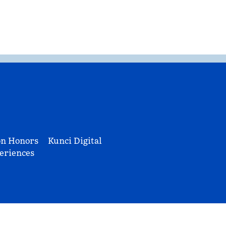
on Honors
Kunci Digital
eriences