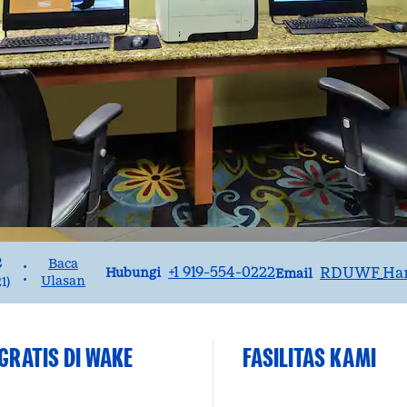
2
Baca
•
Panggilan
Email
+1 919-554-0222
RDUWF_Ha
Hubungi
Email
•
Ulasan
1
)
RATIS DI WAKE
FASILITAS KAMI