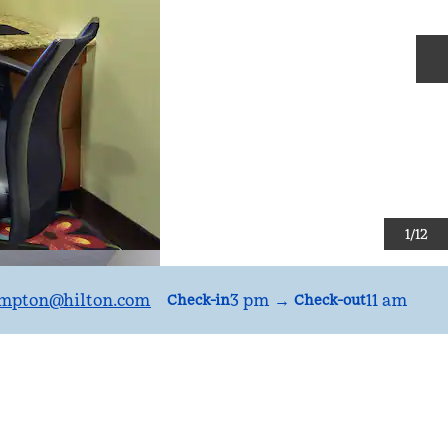
S
1
/
12
mpton
@hilton.com
3 pm
→
11 am
Check-in
Check-out