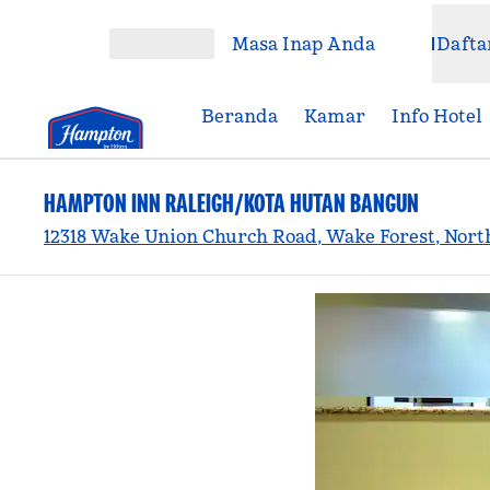
Lompati ke Konten
Masa Inap Anda
Dafta
Buka Menu
Beranda
Kamar
Info Hotel
HAMPTON INN RALEIGH/KOTA HUTAN BANGUN
12318 Wake Union Church Road, Wake Forest, North