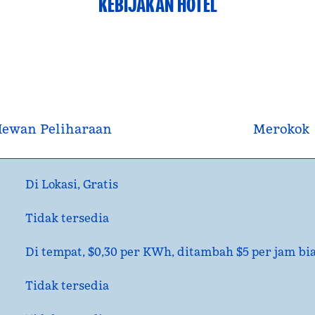
KEBIJAKAN HOTEL
ewan Peliharaan
Merokok
Di Lokasi
,
Gratis
Tidak tersedia
Di tempat
, $0,30 per KWh, ditambah $5 per jam b
Tidak tersedia