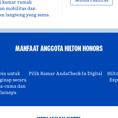
Semua Fasilitas
si kamar ramah
an mobilitas dan
an langsung yang sama.
MANFAAT ANGGOTA HILTON HONORS
oin untuk
Pilih Kamar Anda
Check-In Digital
Hilt
inap secara
Exp
a-cuma dan
lainnya