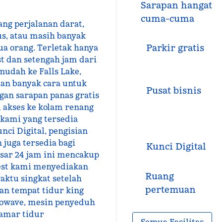
Sarapan hangat
cuma-cuma
ng perjalanan darat,
s, atau masih banyak
Parkir gratis
ua orang. Terletak hanya
st dan setengah jam dari
mudah ke Falls Lake,
dan banyak cara untuk
Pusat bisnis
gan sarapan panas gratis
i akses ke kolam renang
 kami yang tersedia
unci Digital, pengisian
juga tersedia bagi
Kunci Digital
sar 24 jam ini mencakup
est kami menyediakan
Ruang
aktu singkat setelah
pertemuan
an tempat tidur king
rowave, mesin penyeduh
kamar tidur