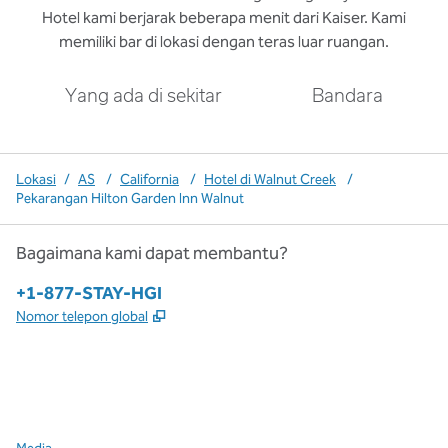
Hotel kami berjarak beberapa menit dari Kaiser. Kami
memiliki bar di lokasi dengan teras luar ruangan.
Yang ada di sekitar
Bandara
Lokasi
/
AS
/
California
/
Hotel di Walnut Creek
/
Pekarangan Hilton Garden Inn Walnut
Bagaimana kami dapat membantu?
Telepon:
+1-877-STAY-HGI
,
Buka tab baru
Nomor telepon global
x
facebook
instagram
,
Buka tab baru
,
Buka tab baru
,
Buka tab baru