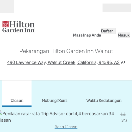
Lompati ke Konten
Buka
Daftar
Masa Inap Anda
Masuk
Pekarangan Hilton Garden Inn Walnut
,
Bu
490 Lawrence Way, Walnut Creek, California, 94596, AS
1
/
12
gambar sebelumnya
gamb
1 dari 12
Hubungi Kami
Ulasan
Hubungi Kami
Waktu Kedatangan
4,4
(
34
)
Baca Ulasan