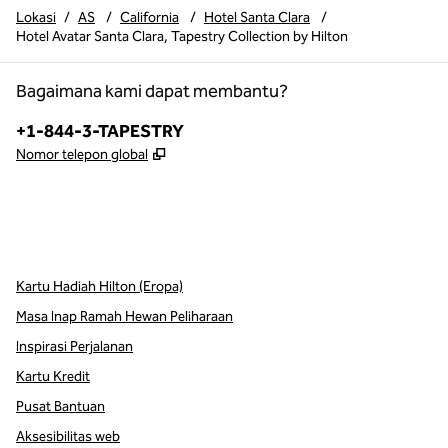
Lokasi
/
AS
/
California
/
Hotel Santa Clara
/
Hotel Avatar Santa Clara, Tapestry Collection by Hilton
Bagaimana kami dapat membantu?
Telepon:
+1-844-3-TAPESTRY
,
Buka tab baru
Nomor telepon global
x
facebook
instagram
,
Buka tab baru
,
Buka tab baru
,
Buka tab baru
Kartu Hadiah Hilton (Eropa)
Masa Inap Ramah Hewan Peliharaan
Inspirasi Perjalanan
Kartu Kredit
Pusat Bantuan
Aksesibilitas web