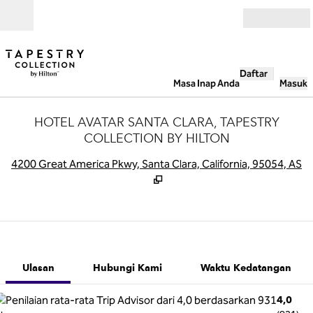
Lompati ke Konten
Buka
Daftar
Masa Inap Anda
Masuk
HOTEL AVATAR SANTA CLARA, TAPESTRY
COLLECTION BY HILTON
,
B
4200 Great America Pkwy, Santa Clara, California, 95054, AS
1 dari 12
1
/
12
gambar sebelumnya
gambar beriku
Hubungi Kami
Ulasan
Hubungi Kami
Waktu Kedatangan
4,0