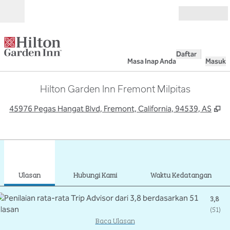
Lompati ke Konten
Buka
Daftar
Masa Inap Anda
Masuk
Hilton Garden Inn Fremont Milpitas
,
B
45976 Pegas Hangat Blvd, Fremont, California, 94539, AS
1
/
12
gambar sebelumnya
gamb
1 dari 12
Hubungi Kami
Ulasan
Hubungi Kami
Waktu Kedatangan
3,8
(
51
)
Baca Ulasan