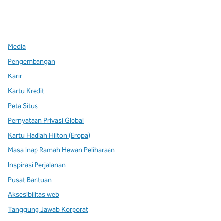
x
facebook
instagram
,
Buka tab baru
,
Buka tab baru
,
Buka tab baru
Media
Pengembangan
Karir
Kartu Kredit
Peta Situs
Pernyataan Privasi Global
Kartu Hadiah Hilton (Eropa)
Masa Inap Ramah Hewan Peliharaan
Inspirasi Perjalanan
Pusat Bantuan
Aksesibilitas web
Tanggung Jawab Korporat