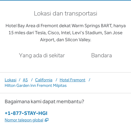
Lokasi dan transportasi
Hotel Bay Area di Fremont dekat Warm Springs BART, hanya
15 miles dari Tesla, Cisco, Intel, Levi's Stadium, San Jose
Airport, dan Silicon Valley.
Yang ada di sekitar
Bandara
Lokasi
/
AS
/
California
/
Hotel Fremont
/
Hilton Garden Inn Fremont Milpitas
Bagaimana kami dapat membantu?
Telepon:
+1-877-STAY-HGI
,
Buka tab baru
Nomor telepon global