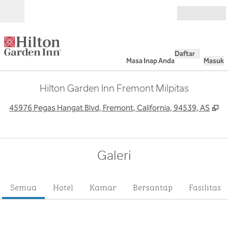
Lompati ke Konten
Buka
Daftar
Masa Inap Anda
Masuk
Hilton Garden Inn Fremont Milpitas
,
B
45976 Pegas Hangat Blvd, Fremont, California, 94539, AS
Galeri
Semua
Hotel
Kamar
Bersantap
Fasilitas