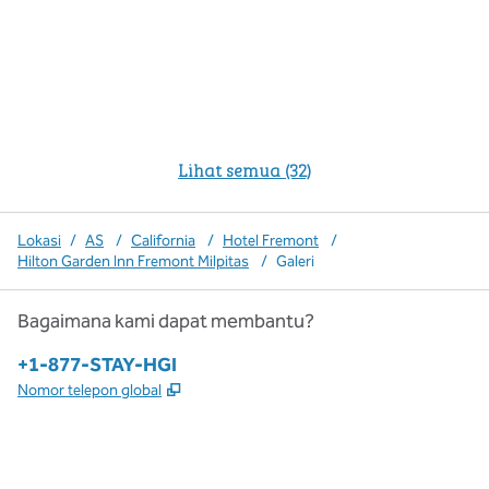
Lihat semua (32)
Lokasi
/
AS
/
California
/
Hotel Fremont
/
Hilton Garden Inn Fremont Milpitas
/
Galeri
Bagaimana kami dapat membantu?
Telepon:
+1-877-STAY-HGI
,
Buka tab baru
Nomor telepon global
x
facebook
instagram
,
Buka tab baru
,
Buka tab baru
,
Buka tab baru