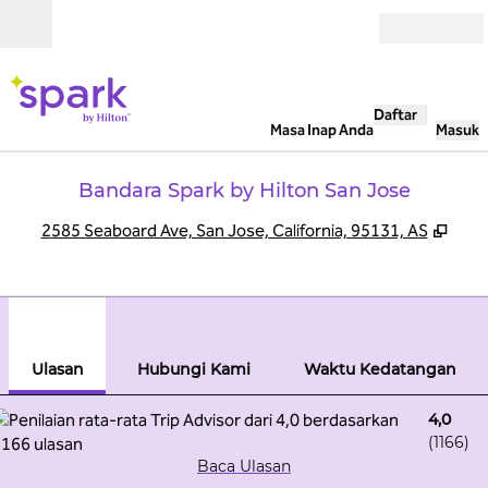
Lompati ke Konten
Buka
Daftar
Masa Inap Anda
Masuk
Bandara Spark by Hilton San Jose
,
Buka
2585 Seaboard Ave, San Jose, California, 95131, AS
1
/
12
gambar sebelumnya
gamb
1 dari 12
Hubungi Kami
Ulasan
Hubungi Kami
Waktu Kedatangan
4,0
(
1166
)
Baca Ulasan