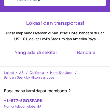
Lokasi dan transportasi
Masa Inap yang Nyaman di San Jose: Hotel bandara di luar
US-101, dekat Levi's Stadium dan Amerika Raya
Yang ada di sekitar
Bandara
Lokasi
/
AS
/
California
/
Hotel San Jose
/
Bandara Spark by Hilton San Jose
Bagaimana kami dapat membantu?
Telepon:
+1-877-5GOSPARK
,
Buka tab baru
Nomor telepon global