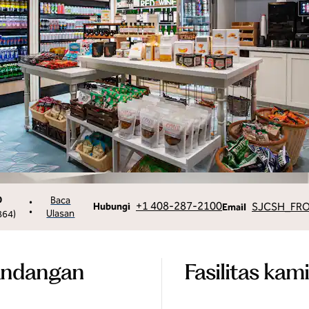
0
Baca
•
Panggilan
Email
+1 408-287-2100
SJCSH_FR
Hubungi
Email
•
Ulasan
864
)
andangan
Fasilitas kami