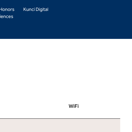
 Honors
Kunci Digital
iences
WiFi