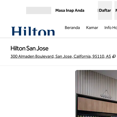
Lompati ke Konten
Masa Inap Anda
Daftar
Buka Menu
Beranda
Kamar
Info Ho
Hilton San Jose
300 Almaden Boulevard, San Jose, California, 95110, AS