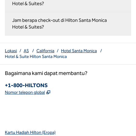
Hotel & Suites?
Jam berapa check-out di Hilton Santa Monica
Hotel & Suites?
Lokasi
/
AS
/
California
/
Hotel Santa Monica
/
Hotel & Suite Hilton Santa Monica
Bagaimana kami dapat membantu?
Telepon:
+1-800-HILTONS
,
Buka tab baru
Nomor telepon global
x
facebook
instagram
youtube
pinterest
,
Buka tab baru
,
Buka tab baru
,
Buka tab baru
,
Membuka tab baru
,
Membuka tab baru
Kartu Hadiah Hilton (Eropa)