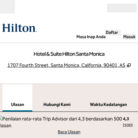
Lompati ke Konten
Buka
Daftar
Masa Inap Anda
Masuk
Hotel & Suite Hilton Santa Monica
,
Bu
1707 Fourth Street, Santa Monica, California, 90401, AS
1
/
12
gambar sebelumnya
gamb
1 dari 12
Hubungi Kami
Ulasan
Hubungi Kami
Waktu Kedatangan
4,3
(
500
)
Baca Ulasan