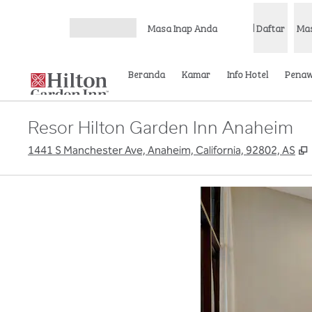
Lompati ke Konten
Masa Inap Anda
Daftar
Ma
Buka Menu
Beranda
Kamar
Info Hotel
Pena
Resor Hilton Garden Inn Anaheim
,
1441 S Manchester Ave, Anaheim, California, 92802, AS