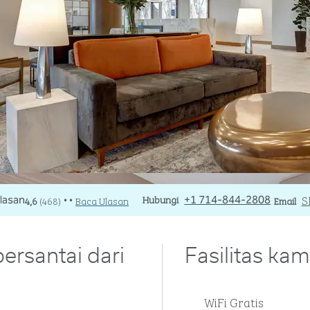
Panggilan
Hubungi
Email
S
4,6
(
468
)
Baca Ulasan
+1 714-844-2808
Email
• •
ersantai dari
Fasilitas kam
WiFi Gratis