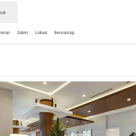
suk
waran
Galeri
Lokasi
Bersantap
Buka tab baru