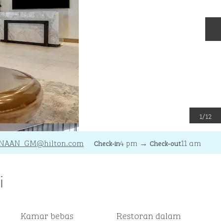
S
1
/
12
NAAN_GM
@hilton.com
4 pm
→
11 am
Check-in
Check-out
i
Kamar bebas
Restoran dalam