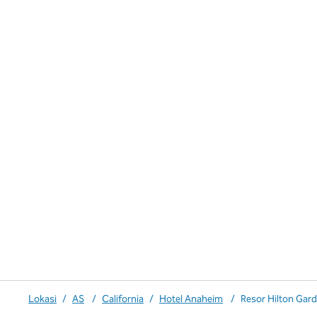
Lokasi
/
AS
/
California
/
Hotel Anaheim
/
Resor Hilton Gar