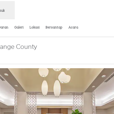
suk
waran
Galeri
Lokasi
Bersantap
Acara
Orange County
ab baru