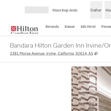
Lompati ke Konten
Masa Inap Anda
Daftar
Ma
Buka Menu
Beranda
Kamar
Info Hotel
Pena
Bandara Hilton Garden Inn Irvine/
,
Buka t
2381 Morse Avenue, Irvine, California, 92614, AS