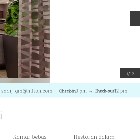
S
1
/
12
snaij_gm
@hilton.com
3 pm
→
12 pm
Check-in
Check-out
i
Kamar bebas
Restoran dalam