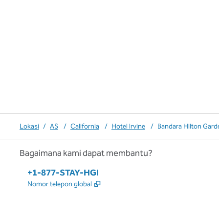
Lokasi
/
AS
/
California
/
Hotel Irvine
/
Bandara Hilton Gard
Bagaimana kami dapat membantu?
Telepon:
+1-877-STAY-HGI
,
Buka tab baru
Nomor telepon global
x
facebook
instagram