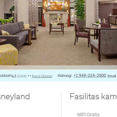
Panggilan
Hubungi
Email
4,5
(
1268
)
Baca Ulasan
+1 949-224-3900
Email
• •
isneyland
Fasilitas kam
WiFi Gratis