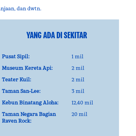
anjaan, dan dwtn.
YANG ADA DI SEKITAR
Pusat Sipil:
1 mil
Museum Kereta Api:
2 mil
Teater Kuil:
2 mil
Taman San-Lee:
3 mil
Kebun Binatang Aloha:
12,40 mil
Taman Negara Bagian
20 mil
Raven Rock: