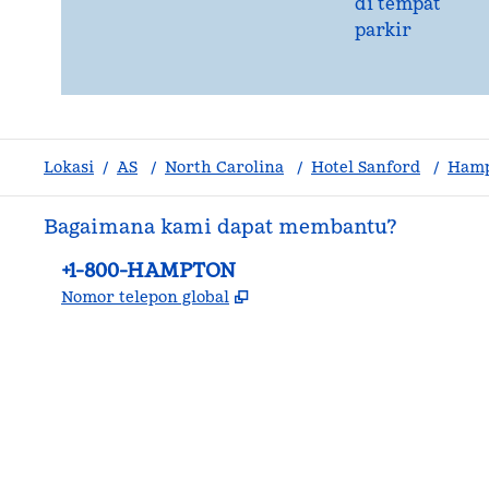
di tempat
parkir
Lokasi
/
AS
/
North Carolina
/
Hotel Sanford
/
Hamp
Bagaimana kami dapat membantu?
Telepon:
+1-800-HAMPTON
,
Buka tab baru
Nomor telepon global
facebook
x
instagram
,
Buka tab baru
,
Buka tab baru
,
Buka tab baru