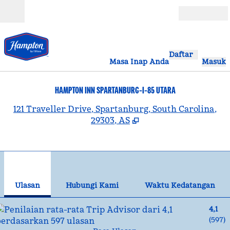
Lompati ke Konten
Buka
Daftar
Masa Inap Anda
Masuk
HAMPTON INN SPARTANBURG-I-85 UTARA
,
B
121 Traveller Drive, Spartanburg, South Carolina,
29303, AS
1
/
11
gambar sebelumnya
gam
1 dari 11
Hubungi Kami
Ulasan
Hubungi Kami
Waktu Kedatangan
4,1
(
597
)