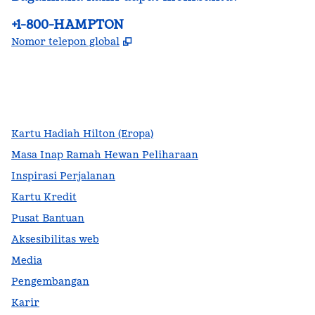
Telepon:
+1-800-HAMPTON
,
Buka tab baru
Nomor telepon global
facebook
x
instagram
,
Buka tab baru
,
Buka tab baru
,
Buka tab baru
Kartu Hadiah Hilton (Eropa)
Masa Inap Ramah Hewan Peliharaan
Inspirasi Perjalanan
Kartu Kredit
Pusat Bantuan
Aksesibilitas web
Media
Pengembangan
Karir