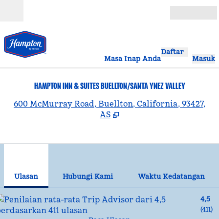
Lompati ke Konten
Buka
Daftar
Masa Inap Anda
Masuk
HAMPTON INN & SUITES BUELLTON/SANTA YNEZ VALLEY
,
B
600 McMurray Road, Buellton, California, 93427,
AS
1
/
12
gambar sebelumnya
gam
1 dari 12
Hubungi Kami
Ulasan
Hubungi Kami
Waktu Kedatangan
4,5
(
411
)