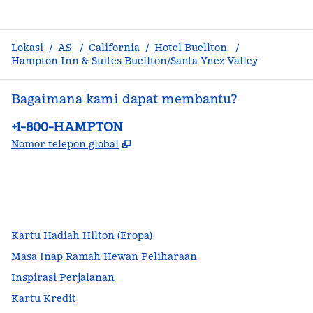
Lokasi
/
AS
/
California
/
Hotel Buellton
/
Hampton Inn & Suites Buellton/Santa Ynez Valley
Bagaimana kami dapat membantu?
Telepon:
+1-800-HAMPTON
,
Buka tab baru
Nomor telepon global
facebook
x
instagram
,
Buka tab baru
,
Buka tab baru
,
Buka tab baru
Kartu Hadiah Hilton (Eropa)
Masa Inap Ramah Hewan Peliharaan
Inspirasi Perjalanan
Kartu Kredit